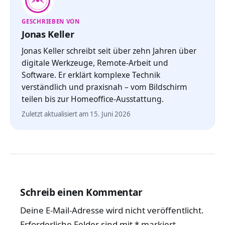
GESCHRIEBEN VON
Jonas Keller
Jonas Keller schreibt seit über zehn Jahren über
digitale Werkzeuge, Remote-Arbeit und
Software. Er erklärt komplexe Technik
verständlich und praxisnah – vom Bildschirm
teilen bis zur Homeoffice-Ausstattung.
Zuletzt aktualisiert am 15. Juni 2026
Schreib einen Kommentar
Deine E-Mail-Adresse wird nicht veröffentlicht.
Erforderliche Felder sind mit
*
markiert