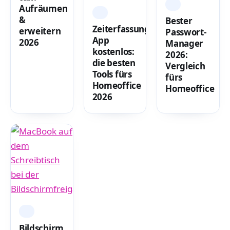
IT
Aufräumen
IT
&
Bester
Zeiterfassung-
erweitern
Passwort-
App
2026
Manager
kostenlos:
2026:
die besten
Vergleich
Tools fürs
fürs
Homeoffice
Homeoffice
2026
IT
Bildschirm