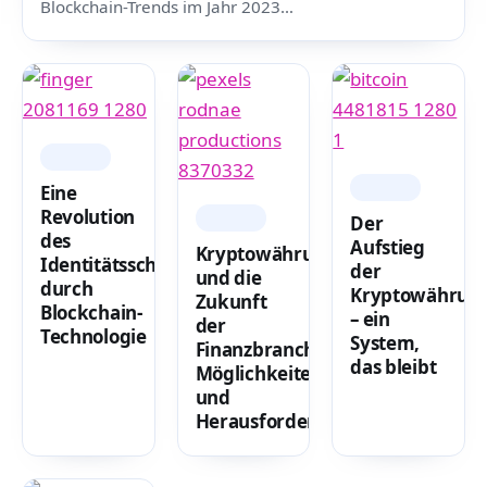
Blockchain-Trends im Jahr 2023…
CRYPTO
CRYPTO
Eine
Revolution
CRYPTO
Der
des
Aufstieg
Kryptowährungen
Identitätsschutzes
der
und die
durch
Kryptowährun
Zukunft
Blockchain-
– ein
der
Technologie
System,
Finanzbranche:
das bleibt
Möglichkeiten
und
Herausforderungen