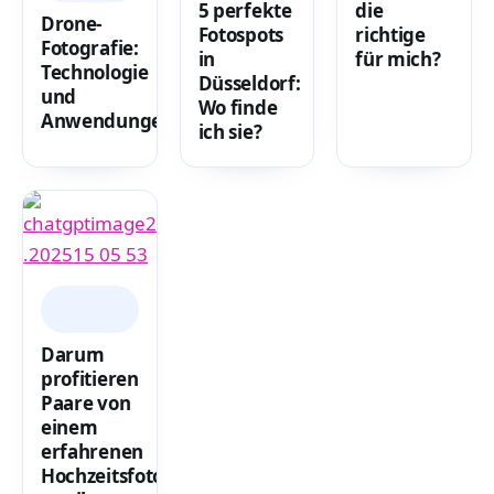
5 perfekte
die
Drone-
Fotospots
richtige
Fotografie:
in
für mich?
Technologie
Düsseldorf:
und
Wo finde
Anwendungen
ich sie?
FOTO &
VIDEO
Darum
profitieren
Paare von
einem
erfahrenen
Hochzeitsfotografen